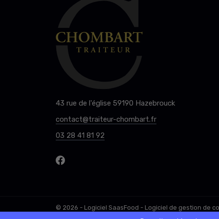
43 rue de l'église 59190 Hazebrouck
contact@traiteur-chombart.fr
03 28 41 81 92
© 2026 - Logiciel
SaasFood - Logiciel de gestion de 
La vente d’alcool est strictement interdite aux mineu