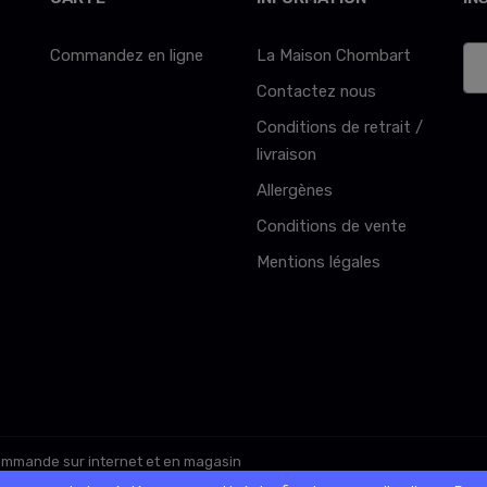
Commandez en ligne
La Maison Chombart
Contactez nous
Conditions de retrait /
livraison
Allergènes
Conditions de vente
Mentions légales
commande sur internet et en magasin
rs. L’abus d’alcool est dangereux pour la santé. A consommer avec modéra