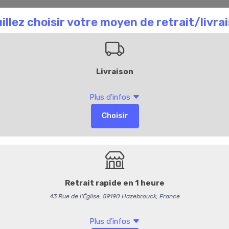
aison Chombart
Commandez en ligne
Bl
Accueil
Commande
Confit de figues
3,30 €
/ Pièce
3,13 € HT
-
+