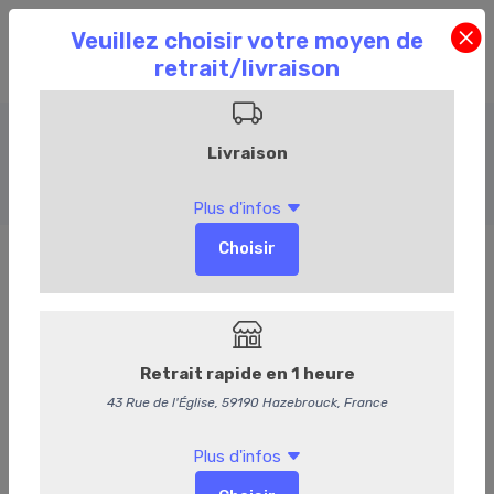
Soupes et veloutés
Accueil
Commandez en ligne
Epicerie
Soupes et veloutés