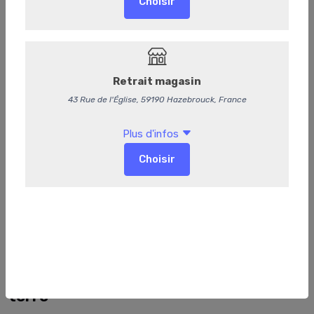
752
Velouté de poireaux et pommes de
terre