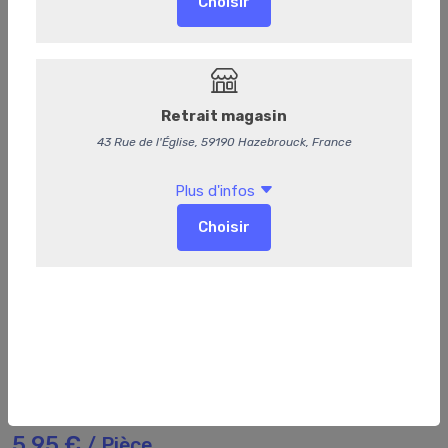
608
Smocky Barbecue Burger
5,95 €
/ Pièce