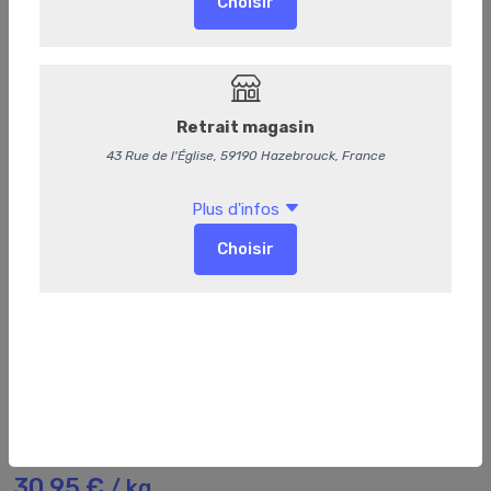
6
Bavette
30,95 €
/ kg