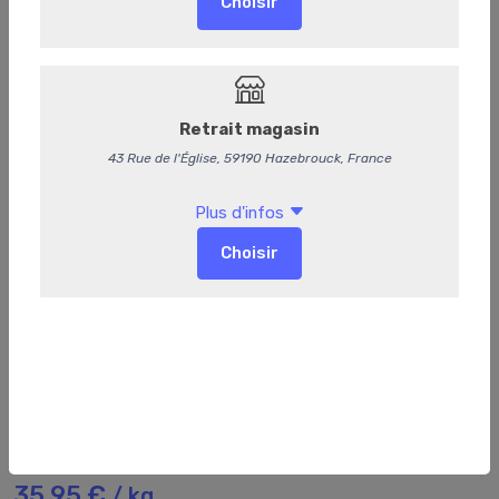
196
Rôti de bœuf cuit
35,95 €
/ kg