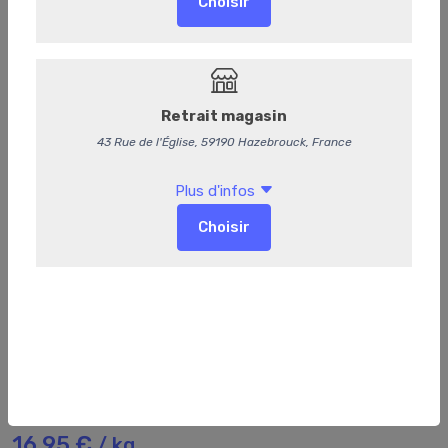
15
Boeuf à braiser
16,95 €
/ kg