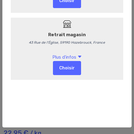
6
Steak divers
22,95 €
/ kg