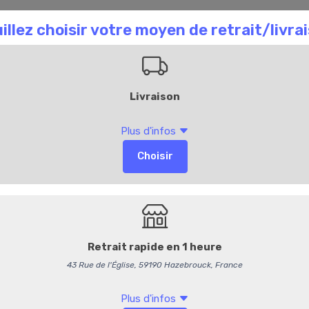
aison Chombart
Commandez en ligne
Bl
A
4
Faux filet
33,95 €
/ kg
32,18 € HT
Produit vendu à l'unité. Poi
Options