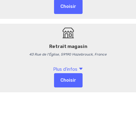
Emballage so
-
+