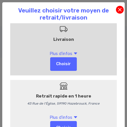
Veau
Accueil
Commandez en ligne
Boucherie
Veau