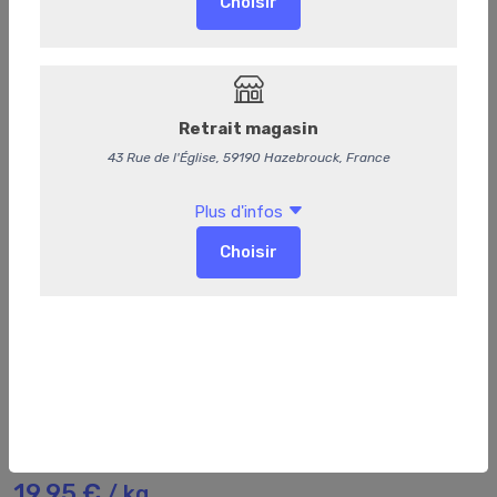
38
Rognon de veau
19,95 €
/ kg