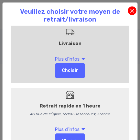
Veau
Accueil
Commandez en ligne
Boucherie
Veau