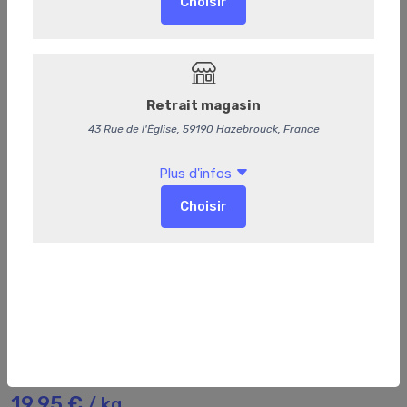
27
Epaule de veau
19,95 €
/ kg