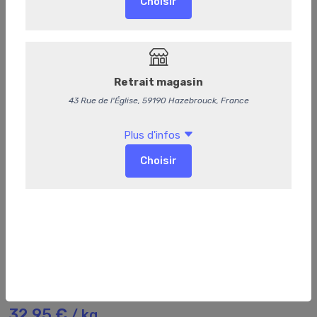
36
Foie de veau
32,95 €
/ kg