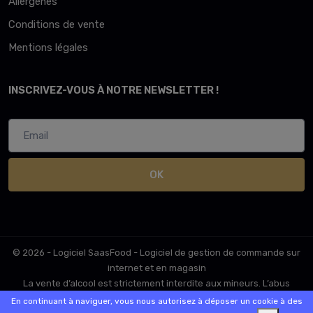
Allergènes
Conditions de vente
Mentions légales
INSCRIVEZ-VOUS À NOTRE NEWSLETTER !
OK
© 2026 - Logiciel
SaasFood - Logiciel de gestion de commande sur
internet et en magasin
La vente d’alcool est strictement interdite aux mineurs. L’abus
d’alcool est dangereux pour la santé. A consommer avec
En continuant à naviguer, vous nous autorisez à déposer un cookie à des