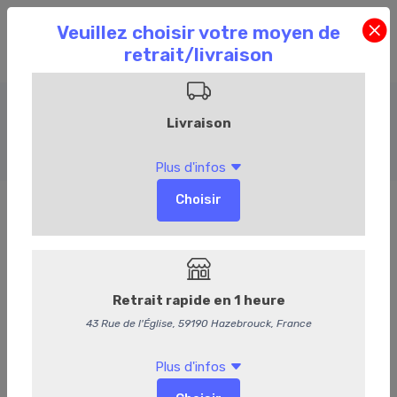
Veau
Accueil
Commandez en ligne
Boucherie
Veau