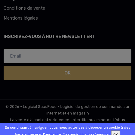
Conditions de vente
Mentions légales
INSCRIVEZ-VOUS À NOTRE NEWSLETTER !
OK
© 2026 - Logiciel
SaasFood - Logiciel de gestion de commande sur
internet et en magasin
La vente d’alcool est strictement interdite aux mineurs. L’abus
d’alcool est dangereux pour la santé. A consommer avec
En continuant à naviguer, vous nous autorisez à déposer un cookie à des
modération.
fins de mesure d'audience.
En savoir plus ou s'opposer
OK