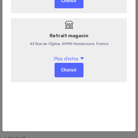
Cheesecake au saumon fumé
6,95 €
/ Pièce