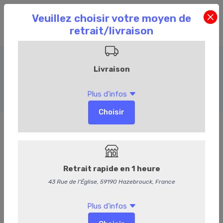
Accompagnements
Accueil
Commandez en ligne
Événementiel
Accompagnements
13
Tomate provençale
Délai de commande de 72h.
1,20 €
/ Pièce