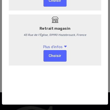
1,14 € HT
-
+
Ajouter au panier
Retr/Liv
Seulement disponible pour :
Retrait magasin, Livraison
Délai de préparation supplémentaire :
72 Heures
Retr/liv possible :
Lundi, Mardi, Mercredi, Jeudi, Vendredi,
Samedi