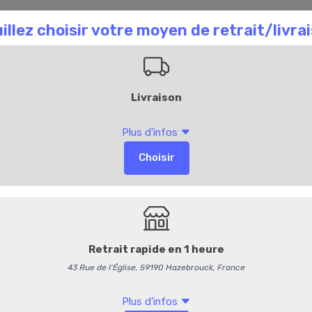
aison Chombart
Commandez en ligne
Bl
Accueil
Commandez
Huile d'Olive Basi
19,95 €
/ Pièce
18,91 € HT
-
+